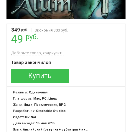
349
руб.
Экономия 300 руб.
руб.
49
Добавьте товар, хочу купить
Товар закончился
Купить
Режимы:
Одиночная
Платформа:
Mac, PC, Linux
Жанр:
Инди, Приключения, RPG
Разработчик:
Crashable Studios
Издатель:
N/A
Дата выхода:
15 мая 2015
Язык:
Английский (озвучка + субтитры + интерфейс)