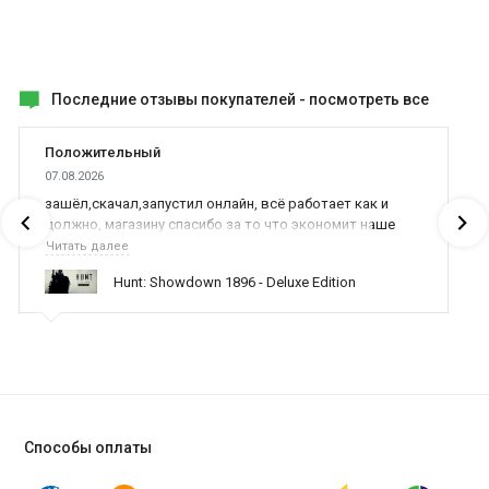
Последние отзывы покупателей -
посмотреть все
Положительный
07.08.2026
зашёл,скачал,запустил онлайн, всё работает как и
должно, магазину спасибо за то что экономит наше
время,нервы и деньги, ребята вы красава оказываете
Читать далее
поддержку населению и походу из всех только вы и
Hunt: Showdown 1896 - Deluxe Edition
оказываете помощь
Способы оплаты