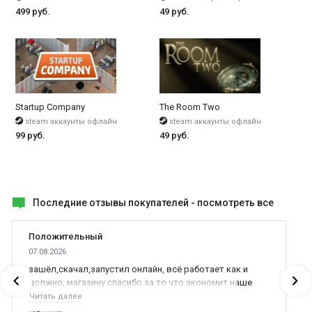
499 руб.
49 руб.
Startup Company
The Room Two
steam аккаунты офлайн
steam аккаунты офлайн
99 руб.
49 руб.
Последние отзывы покупателей -
посмотреть все
Положительный
07.08.2026
зашёл,скачал,запустил онлайн, всё работает как и
должно, магазину спасибо за то что экономит наше
время,нервы и деньги, ребята вы красава оказываете
Читать далее
поддержку населению и походу из всех только вы и