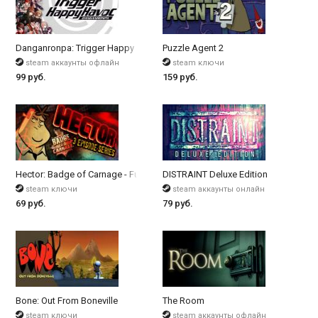
Danganronpa: Trigger Happy Havoc
Puzzle Agent 2
steam аккаунты офлайн
steam ключи
99 руб.
159 руб.
Hector: Badge of Carnage - Full Series
DISTRAINT Deluxe Edition
steam ключи
steam аккаунты онлайн
69 руб.
79 руб.
Bone: Out From Boneville
The Room
steam ключи
steam аккаунты офлайн