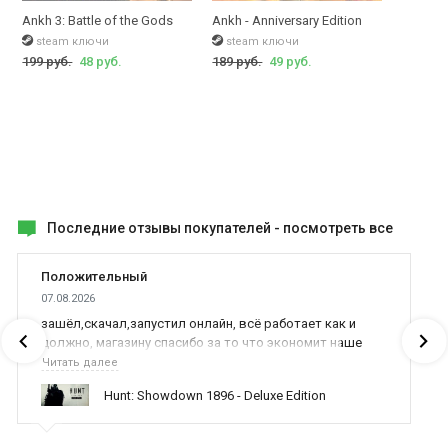
Ankh 3: Battle of the Gods
Ankh - Anniversary Edition
steam ключи
steam ключи
199 руб.
48 руб.
189 руб.
49 руб.
Последние отзывы покупателей -
посмотреть все
Положительный
07.08.2026
зашёл,скачал,запустил онлайн, всё работает как и
должно, магазину спасибо за то что экономит наше
время,нервы и деньги, ребята вы красава оказываете
Читать далее
поддержку населению и походу из всех только вы и
Hunt: Showdown 1896 - Deluxe Edition
оказываете помощь