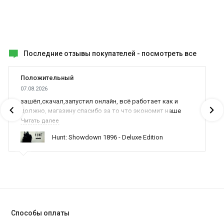
Последние отзывы покупателей -
посмотреть все
Положительный
07.08.2026
зашёл,скачал,запустил онлайн, всё работает как и
должно, магазину спасибо за то что экономит наше
время,нервы и деньги, ребята вы красава оказываете
Читать далее
поддержку населению и походу из всех только вы и
Hunt: Showdown 1896 - Deluxe Edition
оказываете помощь
Способы оплаты