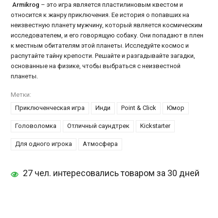
Armikrog
– это игра является пластилиновым квестом и
относится к жанру приключения. Ее история о попавших на
неизвестную планету мужчину, который является космическим
исследователем, и его говорящую собаку. Они попадают в плен
к местным обитателям этой планеты. Исследуйте космос и
распутайте тайну крепости. Решайте и разгадывайте загадки,
основанные на физике, чтобы выбраться с неизвестной
планеты.
Метки:
Приключенческая игра
Инди
Point & Click
Юмор
Головоломка
Отличный саундтрек
Kickstarter
Для одного игрока
Атмосфера
27 чел. интересовались товаром за 30 дней