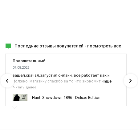
Последние отзывы покупателей -
посмотреть все
Положительный
07.08.2026
зашёл,скачал,запустил онлайн, всё работает как и
должно, магазину спасибо за то что экономит наше
время,нервы и деньги, ребята вы красава оказываете
Читать далее
поддержку населению и походу из всех только вы и
Hunt: Showdown 1896 - Deluxe Edition
оказываете помощь