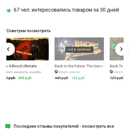
67 чел. интересовались товаром за 30 дней
Советуем посмотреть
Back 4 Blood Ultimate
Back to the Future: The Game
Back To Life
steam аккаунты онлайн
steam ключи
steam кл
3999 руб.
369 руб.
449 руб.
143 руб.
129 руб.
49
Последние отзывы покупателей -
посмотреть все