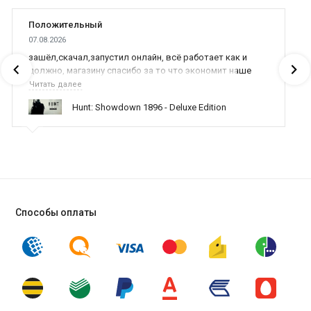
Положительный
07.08.2026
зашёл,скачал,запустил онлайн, всё работает как и
должно, магазину спасибо за то что экономит наше
время,нервы и деньги, ребята вы красава оказываете
Читать далее
поддержку населению и походу из всех только вы и
Hunt: Showdown 1896 - Deluxe Edition
оказываете помощь
Способы оплаты