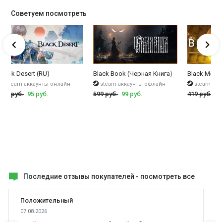
Советуем посмотреть
lusive Plus Chest
Black Desert (RU)
Black Book (Черная Книга)
Black Mesa
steam аккаунты онлайн
steam аккаунты офлайн
steam ак
350 руб.
95 руб.
599 руб.
99 руб.
419 руб.
99
Последние отзывы покупателей -
посмотреть все
Положительный
07.08.2026