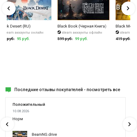
lusive Plus Chest
Black Desert (RU)
Black Book (Черная Книга)
Black Mesa
steam аккаунты онлайн
steam аккаунты офлайн
steam ак
350 руб.
95 руб.
599 руб.
99 руб.
419 руб.
99
Последние отзывы покупателей -
посмотреть все
Положительный
10.08.2026
Норм
BeamNG.drive