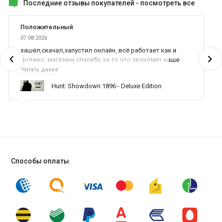
Последние отзывы покупателей -
посмотреть все
Положительный
07.08.2026
зашёл,скачал,запустил онлайн, всё работает как и
должно, магазину спасибо за то что экономит наше
время,нервы и деньги, ребята вы красава оказываете
Читать далее
поддержку населению и походу из всех только вы и
Hunt: Showdown 1896 - Deluxe Edition
оказываете помощь
Способы оплаты