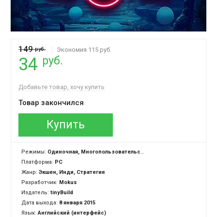
149
руб.
Экономия 115 руб.
руб.
34
Добавьте товар, хочу купить
Товар закончился
Купить
Режимы:
Одиночная, Многопользовательская, Cross-Platform Multiplayer
Платформа:
PC
Жанр:
Экшен, Инди, Стратегия
Разработчик:
Mokus
Издатель:
tinyBuild
Дата выхода:
8 января 2015
Язык:
Английский (интерфейс)