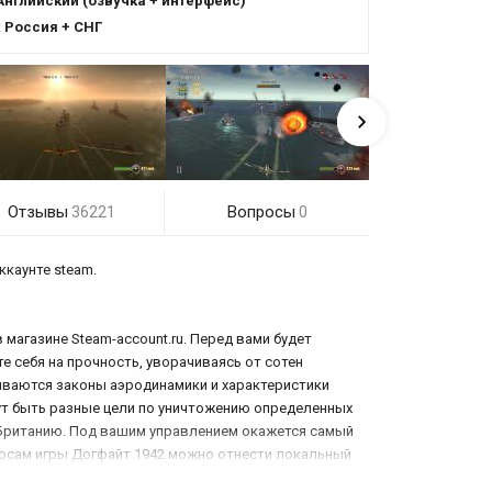
Английский (озвучка + интерфейс)
:
Россия + СНГ
Отзывы
Вопросы
36221
0
ккаунте steam.
 магазине Steam-account.ru. Перед вами будет
 себя на прочность, уворачиваясь от сотен
ываются законы аэродинамики и характеристики
гут быть разные цели по уничтожению определенных
 Британию. Под вашим управлением окажется самый
люсам игры Догфайт 1942 можно отнести локальный