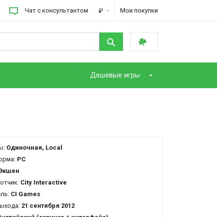
Чат с консультантом
Мои покупки
₽
Дешевые игры
ы:
Одиночная, Local
орма:
PC
Экшен
отчик:
City Interactive
ель:
CI Games
ыхода:
21 сентября 2012