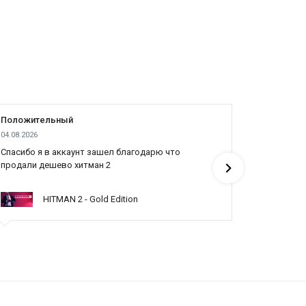
Положительный
Положит
04.08.2026
04.08.2026
Cпасибо я в аккаунт зашел благодарю что
Все отлич
продали дешево хитман 2
HITMAN 2 - Gold Edition