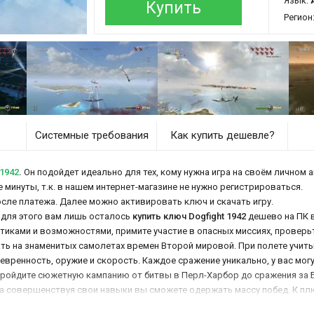
Язык:
Купить
Регион
Системные требования
Как купить дешевле?
1942
.
Он подойдет идеально для тех, кому нужна игра на своём личном а
е минуты, т.к. в нашем интернет-магазине не нужно регистрироваться.
осле платежа. Далее можно активировать ключ и скачать игру.
, для этого вам лишь осталось
купить ключ Dogfight 1942
дешево на ПК в
иками и возможностями, примите участие в опасных миссиях, проверьте
ать на знаменитых самолетах времен Второй мировой. При полете учит
евренность, оружие и скорость. Каждое сражение уникально, у вас мо
 Пройдите сюжетную кампанию от битвы в Перл-Харбор до сражения за
 а совершенствуя свои навыки вы сможете одержать массу побед. К п
угом.