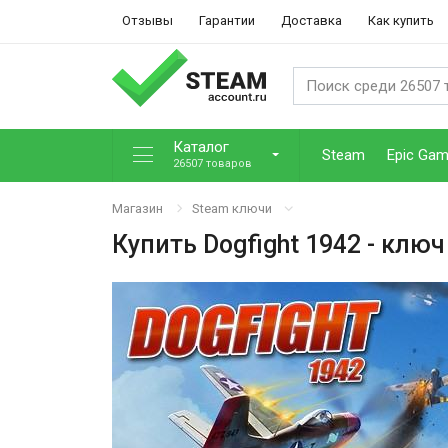
Отзывы
Гарантии
Доставка
Как купить
Каталог
Steam
Epic Ga
26507 товаров
Магазин
Steam ключи
Купить
Dogfight 1942
- ключ