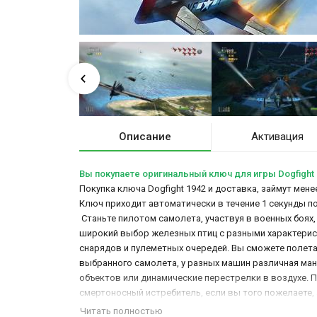
Описание
Активация
Вы покупаете оригинальный ключ для игры Dogfight 
Покупка ключа Dogfight 1942 и доставка, займут мене
Ключ приходит автоматически в течение 1 секунды п
Станьте пилотом самолета, участвуя в военных боях
широкий выбор железных птиц с разными характерист
снарядов и пулеметных очередей. Вы сможете полет
выбранного самолета, у разных машин различная ман
объектов или динамические перестрелки в воздухе.
смертоносный истребитель, если вы того пожелаете,
мультиплеер, вы сможете проходить игру вместе с др
Читать полностью