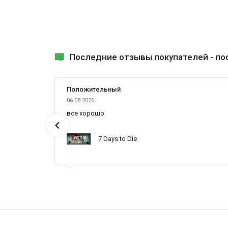
Последние отзывы покупателей -
по
Положительный
06.08.2026
ах была
все хорошо
7 Days to Die
ynced /