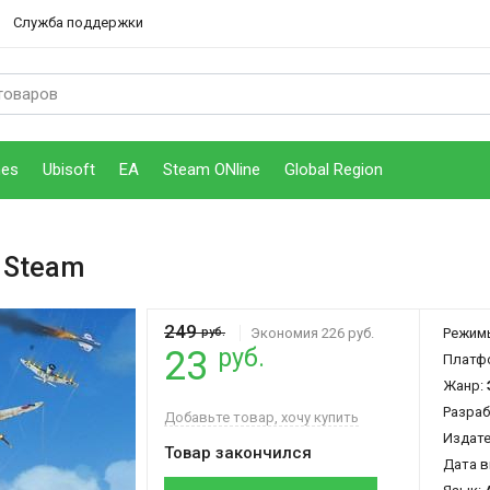
Служба поддержки
mes
Ubisoft
EA
Steam ONline
Global Region
 Steam
249
руб.
Экономия 226 руб.
Режим
руб.
23
Платф
Жанр:
Разраб
Добавьте товар, хочу купить
Издат
Товар закончился
Дата в