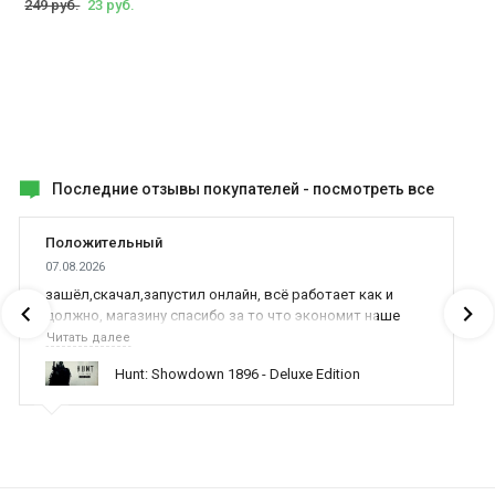
Dogfight Elite заинтересует любителей авиасимуляторов и
249 руб.
23 руб.
любителей истории.
Последние отзывы покупателей -
посмотреть все
Положительный
07.08.2026
зашёл,скачал,запустил онлайн, всё работает как и
должно, магазину спасибо за то что экономит наше
время,нервы и деньги, ребята вы красава оказываете
Читать далее
поддержку населению и походу из всех только вы и
Hunt: Showdown 1896 - Deluxe Edition
оказываете помощь