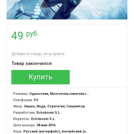
руб.
49
Добавьте товар, хочу купить
Товар закончился
Купить
Режимы:
Одиночная, Многопользовательская, Cross-Platform Multiplayer
Платформа:
PC
Жанр:
Экшен, Инди, Стратегия, Симулятор
Разработчик:
Echoboom S.L.
Издатель:
Echoboom S.L.
Дата выхода:
28 мая 2016
Язык:
Русский (интерфейс), Английский (озвучка + субтитры + интерфейс)