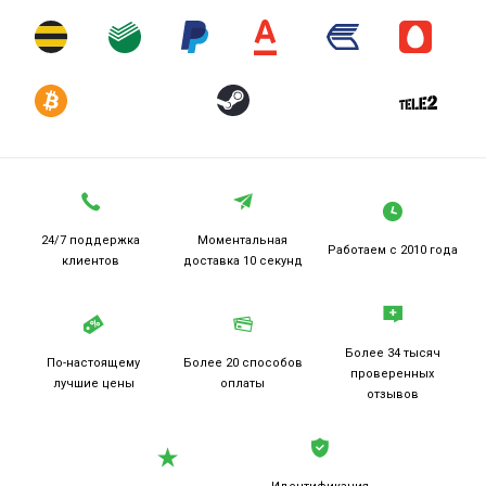
невероятного ассортимента знаковых автомобилей Формулы 1,
продолжительного расширения режима карьеры, до
обновлений и усовершенствований трека и включения нового
игрового режима «Чемпионаты», нет недостатка в
захватывающих изменениях И дополнения в F1 2017. И это
только те, о которых мы сейчас говорим, в будущем будет еще
больше!
А здесь можно
купить ключ F1 2018
.
24/7 поддержка
Моментальная
Работаем
с 2010 года
клиентов
доставка 10 секунд
Более 34 тысяч
По-настоящему
Более 20
способов
проверенных
лучшие цены
оплаты
отзывов