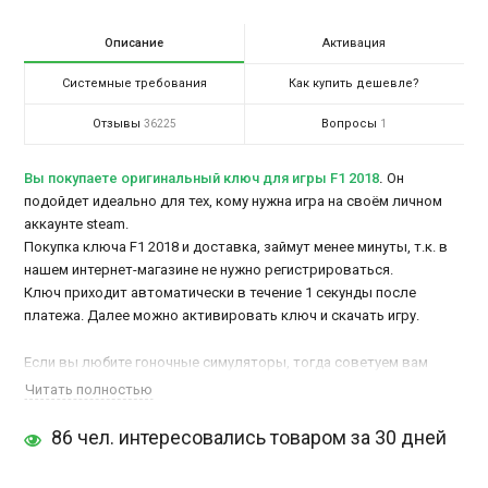
Описание
Активация
Системные требования
Как купить дешевле?
Отзывы
Вопросы
36225
1
Вы покупаете оригинальный ключ для игры F1 2018
.
Он
подойдет идеально для тех, кому нужна игра на своём личном
аккаунте steam.
Покупка ключа F1 2018 и доставка, займут менее минуты, т.к. в
нашем интернет-магазине не нужно регистрироваться.
Ключ приходит автоматически в течение 1 секунды после
платежа. Далее можно активировать ключ и скачать игру.
Если вы любите гоночные симуляторы, тогда советуем вам
купить лицензионный ключ F1 2018
! Разработчики были в
Читать полностью
восторге от теплого приема, который получила высоко
86 чел. интересовались товаром за 30 дней
оцененная игра F1 2017, и они чрезвычайно рады продолжать
создавать такую ​​сильную игру теперь уже в F1 2018, - сказал
Пол Дьял, директор по франчайзингу F1 в Codemasters.