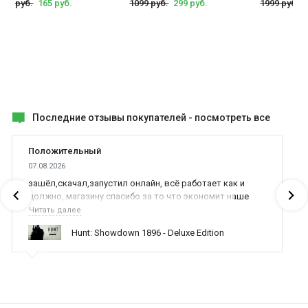
799 руб.
165 руб.
1099 руб.
299 руб.
1999 руб.
Последние отзывы покупателей -
посмотреть все
Положительный
07.08.2026
зашёл,скачал,запустил онлайн, всё работает как и
должно, магазину спасибо за то что экономит наше
время,нервы и деньги, ребята вы красава оказываете
Читать далее
поддержку населению и походу из всех только вы и
Hunt: Showdown 1896 - Deluxe Edition
оказываете помощь