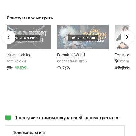
Советуем посмотреть
Forsaken Uprising
Forsaken World
Forsaken Fo
steam ключи
бесплатные игры
steam кл
79 руб.
49 руб.
49 руб.
249 руб.
49
Последние отзывы покупателей -
посмотреть все
Положительный