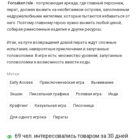
Forsaken Isle
- потрясающая аркада, где главный персонаж,
пират, должен выжить на необитаемом острове, заполненным
недружелюбными жителями, которые пытаются избавиться от
него. Поэтому главному герою нужно выжить любой ценой,
собирая ремесленные изделия и другие ресурсы.
Итак, на пути возвращения домой пирата ждут сложные
испытания, невероятные приключения и запутанные
головоломки. В игре есть: множество уровней, запутанные
головоломки и возможность ввести коды.
Метки:
Early Access
Приключенческая игра
Выживание
Экшен
Пиксельная графика
Ролевая игра
Инди
Крафтинг
Казуальная игра
Песочница
Для одного игрока
Пираты
69 чел. интересовались товаром за 30 дней