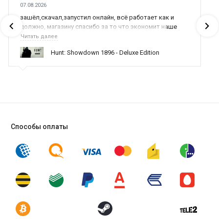
07.08.2026
зашёл,скачал,запустил онлайн, всё работает как и
должно, магазину спасибо за то что экономит наше
время,нервы и деньги, ребята вы красава оказываете
Читать далее
поддержку населению и походу из всех только вы и
Hunt: Showdown 1896 - Deluxe Edition
оказываете помощь
Способы оплаты