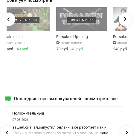
Советуем посмотреть
Forsaken Isle
Forsaken Uprising
Forsaken Fo
steam ключи
steam ключи
steam кл
189 руб.
49 руб.
79 руб.
49 руб.
249 руб.
49
Последние отзывы покупателей -
посмотреть все
Положительный
07.08.2026
зашёл,скачал,запустил онлайн, всё работает как и
должно, магазину спасибо за то что экономит наше