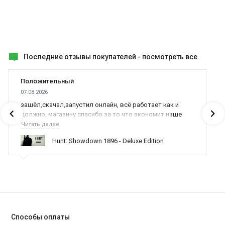
Последние отзывы покупателей -
посмотреть все
Положительный
07.08.2026
зашёл,скачал,запустил онлайн, всё работает как и
должно, магазину спасибо за то что экономит наше
время,нервы и деньги, ребята вы красава оказываете
Читать далее
поддержку населению и походу из всех только вы и
Hunt: Showdown 1896 - Deluxe Edition
оказываете помощь
Способы оплаты