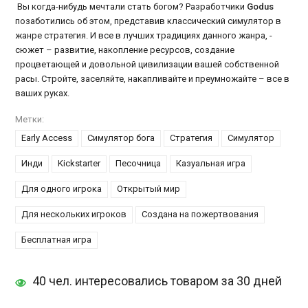
Вы когда-нибудь мечтали стать богом? Разработчики
Godus
позаботились об этом, представив классический симулятор в
жанре стратегия. И все в лучших традициях данного жанра, -
сюжет – развитие, накопление ресурсов, создание
процветающей и довольной цивилизации вашей собственной
расы. Стройте, заселяйте, накапливайте и преумножайте – все в
ваших руках.
Метки:
Early Access
Симулятор бога
Стратегия
Симулятор
Инди
Kickstarter
Песочница
Казуальная игра
Для одного игрока
Открытый мир
Для нескольких игроков
Создана на пожертвования
Бесплатная игра
40 чел. интересовались товаром за 30 дней