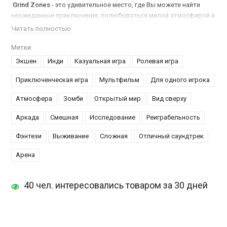
Grind Zones
- это удивительное место, где Вы можете найти
неожиданные приключения, полюбоваться милой атмосферой и
принять участие в напряженных схватках. Это яркий и
Читать полностью
красочный мир фантазии, заполненный магией, героями и
удивительными существами.
Метки:
Экшен
Инди
Казуальная игра
Ролевая игра
Исследуйте территории, сражайтесь с монстрами, собирайте
зелья, грабьте, покупайте новое оружие, оборудование и
Приключенческая игра
Мультфильм
Для одного игрока
разблокируйте все новые навыки, чтобы стать самым сильным
Атмосфера
Зомби
Открытый мир
Вид сверху
героем. Симпатичный мультяшный стиль игры будет радовать
любителей мягких цветов аниме поклонников и всех тех, кто
Аркада
Смешная
Исследование
Реиграбельность
устал играть в псевдореалистическом RPG. Погрузитесь в этот
удивительный мир прямо сейчас.
Фэнтези
Выживание
Сложная
Отличный саундтрек
Арена
40 чел. интересовались товаром за 30 дней