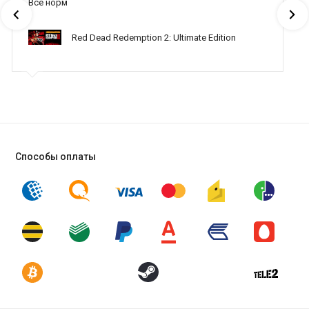
Все норм
припасы. Сражайтесь за право жить. Перестрелки в H1Z1
Королевская битва динамичные и редко когда повторяются.
Red Dead Redemption 2: Ultimate Edition
Все в этой игре основано на реакции, если ты засек противника
первым - считай, что он уже труп.
В игре реализовано несколько режимов игры, так что игра вряд
ли может наскучить. Начиная от простого выживания, переходя
на уровень арен и соревновательного режима, в котором
новичкам делать просто нечего. Особенностью игры являются
чуткие зомби, которых можно считать полноценными
противниками. Тебе придется постараться, чтобы выжить, а с
Способы оплаты
новыми обновлениями, которые привносят в игру переделки
игровых механик, ребаланс предметов и правок в "мозгах"
зомби и в механике в целом, игра становится день ото дня
лучше, и кто знает, какой она предстанет через несколько
месяцев! Заинтересован? Хочешь примерить шкуру
выживальщика и попробовать продержаться в этом богом
забытом мире? Тогда
покупай H1Z1: King of The Kill
у нас на сайте
и получай удовольствия от хорошей игры!
Или Вы можете
купить ​H1Z1 (Just Survive + King of the Kill)
-