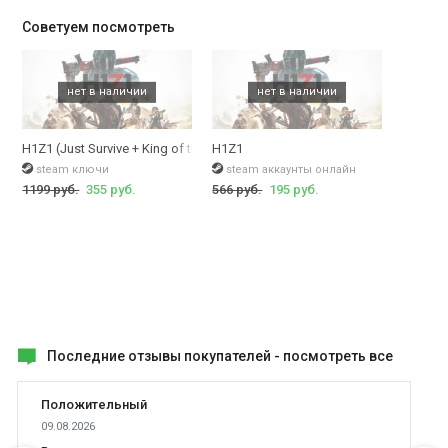
Советуем посмотреть
Больше драйва и динамики, больше оружия и невероятный
экшен, автомобили, уникальные карты и просторы для
исследований. Соберитесь с друзьями, создав мощную армию,
ради победы. Вы обнаружите в новой игре не только отличный
игровой процесс, но и несомненно приятные обновления
H1Z1 (Just Survive + King of the Kill , Z1 Battle Royale)
H1Z1
предыдущей версии.
steam ключи
steam аккаунты онлайн
1199 руб.
355 руб.
566 руб.
195 руб.
H1Z1: King of The Kill купить лицензионный ключ
без
регистрации и смс на нашем сайте, легко, быстро и удобно!
Аш1зэт1 кинг оф зэ кил - это огромный шутер, в котором либо
убиваешь ты, либо убивают тебя. Третьего не дано. Именно так
это происходит, когда весь мир охватывает зомби-
инфицированные, которые также наровят убить тебя и твоих
друзей. Враги будут чувствовать тебя и твой страх. Следи за
Последние отзывы покупателей -
посмотреть все
припасами, ведь тебе нужно поддерживать свой организм,
чтобы выживать. В противном случае, долго ты не протянешь.
Положительный
09.08.2026
Один в поле не воин. Собери друзей, найдите снаряжение и