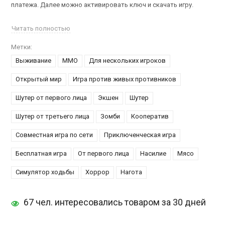
платежа. Далее можно активировать ключ и скачать игру.
Внимание! Данный товар невозможно принять в инвентарь. Если
Читать полностью
у Вас уже есть игра на аккаунте - не переходите по купленной
Метки:
ссылке. Если покупаете другу - просто передайте ему
Выживание
ММО
Для нескольких игроков
уникальную ссылку.
Открытый мир
Игра против живых противников
При покупке данного товара Вы получаете Appreciation Pack, в
него вошли:
Шутер от первого лица
Экшен
Шутер
футболка ;
Шутер от третьего лица
Зомби
Кооператив
худи;
десять тысяч черепов;
Совместная игра по сети
Приключенческая игра
десять лутбоксов;
особая камуфляжная расцветка для внедорожника;
Бесплатная игра
От первого лица
Насилие
Мясо
H1Z1: King of the Kill
- крупномасштабный шутер на выживание,
Симулятор ходьбы
Хоррор
Нагота
где любой момент имеет цену и вы должны запомнить это ради
одержания победы. Стать королем убийств может любой из
67 чел. интересовались товаром за 30 дней
игроков, однако позволят ли ему это противники. Используйте
новые возможности, запущенные разработчиками, применяйте
их на практике и уничтожайте всех.