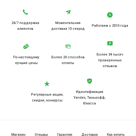
собрание из двух игр серии.
24/7 поддержка
Моментальная
Работаем
с 2010 года
клиентов
доставка 10 секунд
Более 34 тысяч
По-настоящему
Более 20
способов
проверенных
лучшие цены
оплаты
отзывов
Идентификация
Регулярные акции,
Yandex, Тинькофф,
скидки, конкурсы
Юкасса
Магазин
Отзывы
Гарантии
Доставка
Как купить