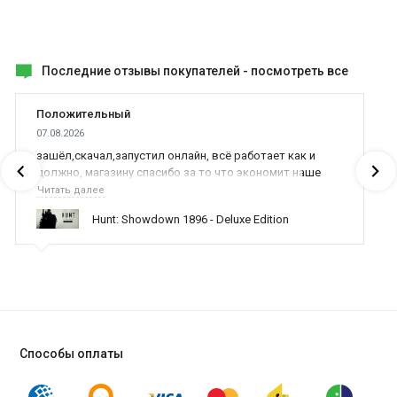
Последние отзывы покупателей -
посмотреть все
Положительный
07.08.2026
зашёл,скачал,запустил онлайн, всё работает как и
должно, магазину спасибо за то что экономит наше
время,нервы и деньги, ребята вы красава оказываете
Читать далее
поддержку населению и походу из всех только вы и
Hunt: Showdown 1896 - Deluxe Edition
оказываете помощь
Способы оплаты