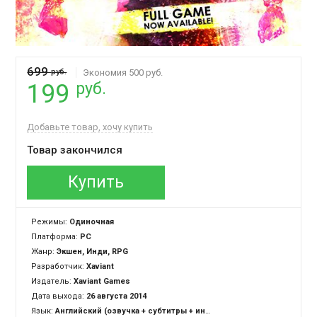
699
руб.
Экономия 500 руб.
руб.
199
Добавьте товар, хочу купить
Товар закончился
Купить
Режимы:
Одиночная
Платформа:
PC
Жанр:
Экшен, Инди, RPG
Разработчик:
Xaviant
Издатель:
Xaviant Games
Дата выхода:
26 августа 2014
Язык:
Английский (озвучка + субтитры + интерфейс)