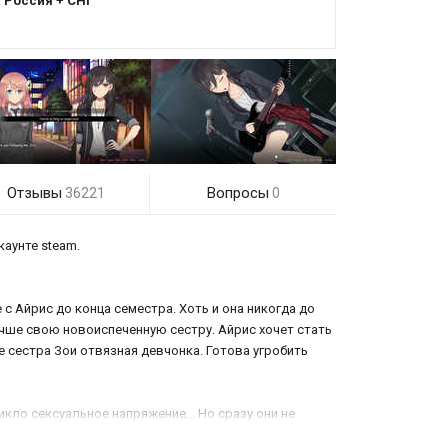
:
Россия + СНГ
Отзывы
Вопросы
36221
0
каунте steam.
с Айрис до конца семестра. Хоть и она никогда до
учше свою новоиспеченную сестру. Айрис хочет стать
ее сестра Зои отвязная девчонка. Готова угробить
кло сексуальное напряжение... Но сразу они не
родолжение,обязательно
покупайте лицензионный