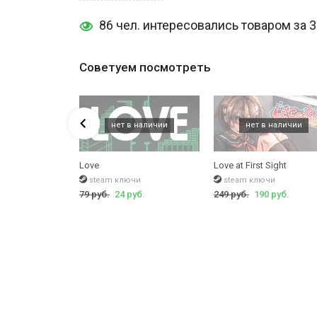
ключ Love Ribbon
у нас на сайте.
86 чел. интересовались товаром за 
А так же советуем
купить Euro Truck Simulator 2
- еще
различных заказов и многое другое.
Советуем посмотреть
Love
Love at First Sight
чи
steam ключи
steam ключи
 руб.
79 руб.
24 руб.
249 руб.
190 руб.