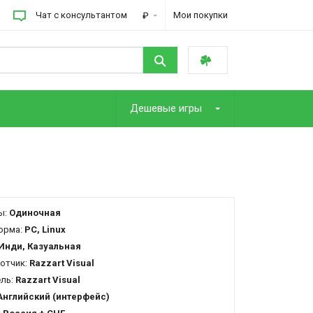
Чат с консультантом
Мои покупки
₽
Дешевые игры
ы:
Одиночная
орма:
PC, Linux
Инди, Казуальная
отчик:
Razzart Visual
ель:
Razzart Visual
Английский (интерфейс)