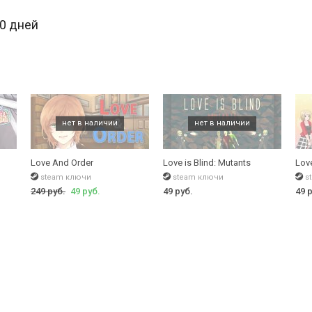
30 дней
 более захватывающий симулятор, в котором возможна перевозка груз
Love And Order
Love is Blind: Mutants
Love
steam ключи
steam ключи
s
249 руб.
49 руб.
49 руб.
49 