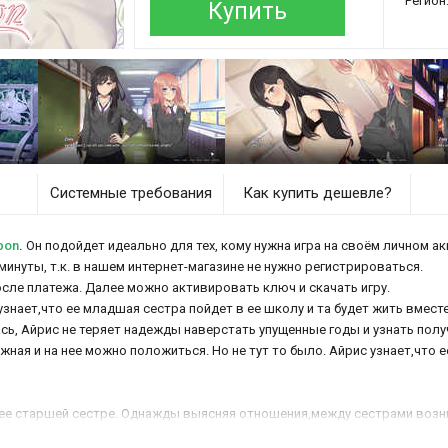
Регион
Купить
Системные требования
Как купить дешевле?
bon
.
Он подойдет идеально для тех, кому нужна игра на своём личном ак
минуты, т.к. в нашем интернет-магазине не нужно регистрироваться.
осле платежа. Далее можно активировать ключ и скачать игру.
нает,что ее младшая сестра пойдет в ее школу и та будет жить вместе 
ась, Айрис не теряет надежды наверстать упущенные годы и узнать пол
жная и на нее можно положиться. Но не тут то было. Айрис узнает,что 
о ее старшей сестре. Однажды выясняя отношения,между сестрами возни
орилось. Они обе были в растеренности,но тут... Если хотите узнать п