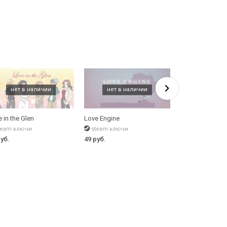
ов, исследование новых дорог, выполнение
 in the Glen
Love Engine
Love Esquire - 
team ключи
steam ключи
steam ключи
руб.
49 руб.
465 руб.
435 р