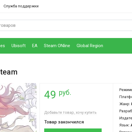
Служба поддержки
mes
Ubisoft
EA
Steam ONline
Global Region
Steam
Режим
руб.
49
Платф
Жанр:
Разраб
Добавьте товар, хочу купить
Издат
Товар закончился
Язык: