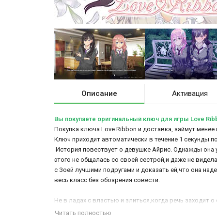
Описание
Активация
Вы покупаете оригинальный ключ для игры Love Rib
Покупка ключа Love Ribbon и доставка, займут менее 
Ключ приходит автоматически в течение 1 секунды п
История повествует о девушке Айрис. Однажды она уз
этого не общалась со своей сестрой,и даже не видел
с Зоей лучшими подругами и доказать ей,что она наде
весь класс без обозрения совести.
Не в ладах с властью и злиться,когда речь заходит 
предали этому никакого внимания,но вскоре это повт
Читать полностью