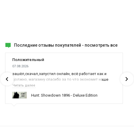
Последние отзывы покупателей -
посмотреть все
Положительный
07.08.2026
зашёл,скачал,запустил онлайн, всё работает как и
должно, магазину спасибо за то что экономит наше
время,нервы и деньги, ребята вы красава оказываете
Читать далее
поддержку населению и походу из всех только вы и
Hunt: Showdown 1896 - Deluxe Edition
оказываете помощь