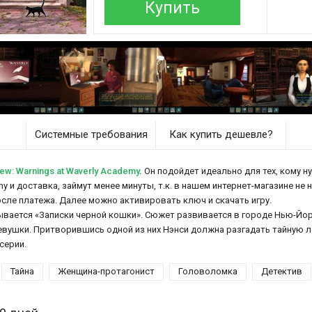
Купить
Системные требования
Как купить дешевле?
w: Warnings at Waverly Academy
.
Он подойдет идеально для тех, кому ну
my и доставка, займут менее минуты, т.к. в нашем интернет-магазине не
осле платежа. Далее можно активировать ключ и скачать игру.
ывается «Записки черной кошки». Сюжет развивается в городе Нью-Йор
вушки. Притворившись одной из них Нэнси должна разгадать тайную ле
 серии.
Тайна
Женщина-протагонист
Головоломка
Детектив