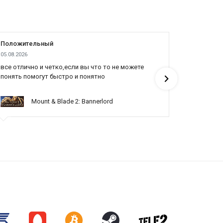
Положительный
Положит
05.08.2026
04.08.2026
все отлично и четко,если вы что то не можете
Cпасибо я
понять помогут быстро и понятно
продали д
Mount & Blade 2: Bannerlord