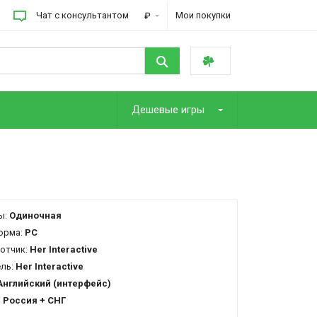
Чат с консультантом
Мои покупки
₽
Дешевые игры
ы:
Одиночная
орма:
PC
отчик:
Her Interactive
ель:
Her Interactive
Английский (интерфейс)
:
Россия + СНГ