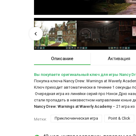
Описание
Активация
Вы покупаете оригинальный ключ для игры Nancy Dre
Покупка ключа Nancy Drew: Warnings at Waverly Acade
Ключ приходит автоматически в течение 1 секунды п
Очередная игра из линейки серий про Нэнси Дрю наз
стали пропадать в неизвестном направлении юные де
Nancy Drew: Warnings at Waverly Academy
– 21 игра из
Приключенческая игра
Point & Click
Метки: