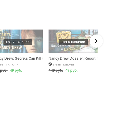
ull
cy Drew: Secrets Can Kill REMASTERED
Nancy Drew Dossier: Resorting to Danger!
Nancy Drew: To
team ключи
steam ключи
steam ключи
 руб.
49 руб.
149 руб.
49 руб.
399 руб.
49 ру