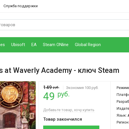
Служба поддержки
mes
Ubisoft
EA
Steam ONline
Global Region
s at Waverly Academy
- ключ Steam
149
руб.
Экономия 100 руб.
Режим
руб.
49
Платф
Разраб
Издат
Добавьте товар, хочу купить
Язык:
Товар закончился
Регион