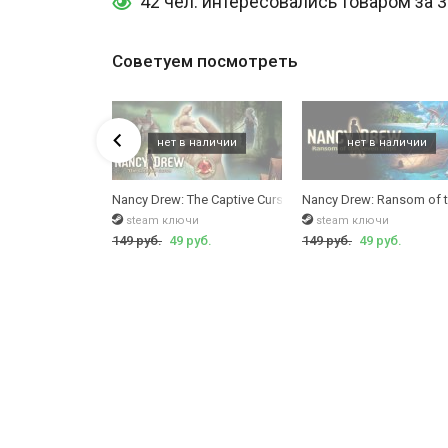
42 чел. интересовались товаром за 
Советуем посмотреть
Danger by Design
Nancy Drew: The Captive Curse
Nancy Drew: Ransom of t
чи
steam ключи
steam ключи
руб.
149 руб.
49 руб.
149 руб.
49 руб.