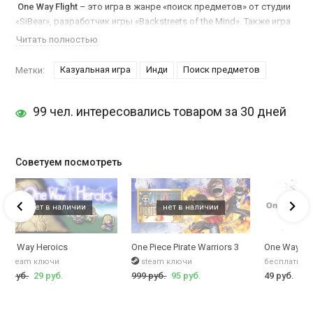
One Way Flight
– это игра в жанре «поиск предметов» от студии
«SiBear», разработчик игры «Backstreets of the Mind». Также игра
содержит в себе несколько различных мини-игр, которые
Читать полностью
должны прийтись по вкусу всем игрокам и любителям жанра.
Казуальная игра
Инди
Поиск предметов
Метки:
По сюжету игры, главный герой, за которого мы будем играть,
попадает на необитаемый остров, после авиакатастрофы,
которую вызвало необычайное атмосферное явление. Все что
99 чел. интересовались товаром за 30 дней
вам остается это собрать обломки, построить из них что-то, и
ожидать спасателей. Стройте себе убежище и исследуйте этот
огромный и невероятный остров.
Советуем посмотреть
dition
One Way Heroics
One Piece Pirate Warriors 3
One Way To 
steam ключи
steam ключи
бесплатные
69 руб.
29 руб.
999 руб.
95 руб.
49 руб.