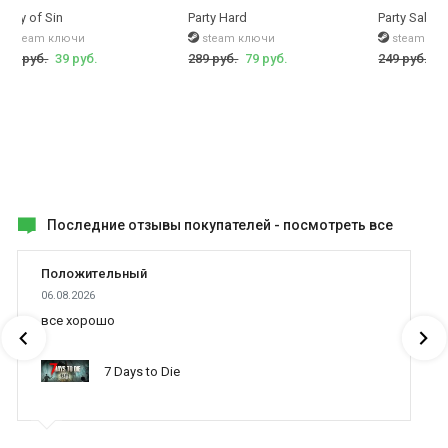
Party of Sin
Party Hard
Party Sabot
steam ключи
steam ключи
steam кл
249 руб.
39 руб.
289 руб.
79 руб.
249 руб.
49
Последние отзывы покупателей -
посмотреть все
Положительный
06.08.2026
все хорошо
7 Days to Die