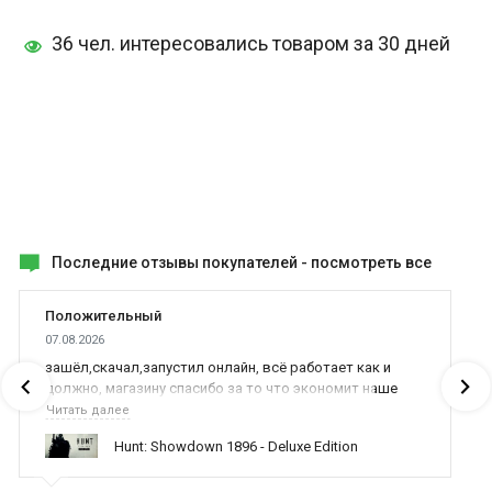
36 чел. интересовались товаром за 30 дней
Последние отзывы покупателей -
посмотреть все
Положительный
07.08.2026
зашёл,скачал,запустил онлайн, всё работает как и
должно, магазину спасибо за то что экономит наше
время,нервы и деньги, ребята вы красава оказываете
Читать далее
поддержку населению и походу из всех только вы и
Hunt: Showdown 1896 - Deluxe Edition
оказываете помощь