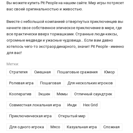
Вы можете купить Pit People на нашем сайте. Мир игры потрясет
вас своей оригинальностью и живостью.
Вместе с небольшой компанией отвергнутых приключенцев вы
начнете свое собственное эпическое приключение в мире, где
все практически вверх тормашками. Странные люди-кексы,
огромные медведи и ужасные чудовища... Если вам давно
хотелось чего-то экстраординарного, значит Pit People - именно
для вас!
Метки:
Стратегия
Смешная
Пошаговые сражения
Юмор
Ролевая игра
Пошаговая
Для нескольких игроков
Кооператив
Экшен
Мемы
Отличный саундтрек
Совместная локальная игра
Инди
Hex Grid
Приключенческая игра
Открытый мир
Для одного игрока
Мясо
Казуальная игра
Сложная