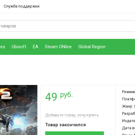
Служба поддержки
mes
Ubisoft
EA
Steam ONline
Global Region
Режим
руб.
49
Платф
Жанр:
Разраб
Добавьте товар, хочу купить
Издат
Товар закончился
Дата в