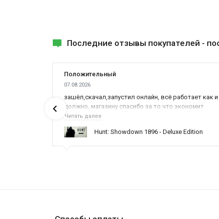
Последние отзывы покупателей -
по
Положительный
07.08.2026
ах была
зашёл,скачал,запустил онлайн, всё работает как и
должно, магазину спасибо за то что экономит
наше время,нервы и деньги, ребята вы красава
Читать далее
оказываете поддержку населению и походу из
ynced /
Hunt: Showdown 1896 - Deluxe Edition
всех только вы и оказываете помощь
Способы оплаты