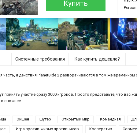
Язык:
Купить
Регион
Системные требования
Как купить дешевле?
 часть, и действия PlanetSide 2 разворачиваются в том же временном 
 принять участие сразу 3000 игроков. Просто представьте, что вас ждет 
го сложнее.
ица
Экшен
Шутер
Открытый мир
Командная
Дл
щее
Игра против живых противников
Кооператив
Совмест