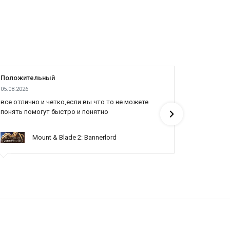
Положительный
Положит
05.08.2026
04.08.2026
все отлично и четко,если вы что то не можете
Все отлич
понять помогут быстро и понятно
Mount & Blade 2: Bannerlord