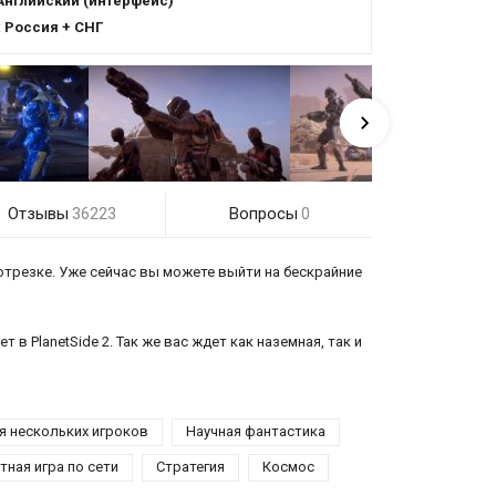
Английский (интерфейс)
:
Россия + СНГ
Отзывы
Вопросы
36223
0
отрезке. Уже сейчас вы можете выйти на бескрайние
в PlanetSide 2. Так же вас ждет как наземная, так и
я нескольких игроков
Научная фантастика
ная игра по сети
Стратегия
Космос