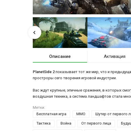
Описание
Активация
PlanetSide 2
показывает тот же мир, что и предыдущая
простроры сего творения игровой индустрии.
Вас ждут крупные, эпичные сражения, в которых смогут
воздушная техника, а система ландшафтов стала мно
Метки:
Бесплатная игра
ММО
Шутер от первого л
Тактика
Война
От первого лица
Буду