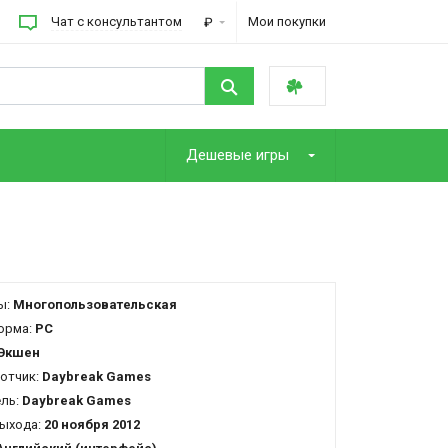
Чат с консультантом
Мои покупки
₽
Дешевые игры
ы:
Многопользовательская
орма:
PC
Экшен
отчик:
Daybreak Games
ель:
Daybreak Games
ыхода:
20 ноября 2012