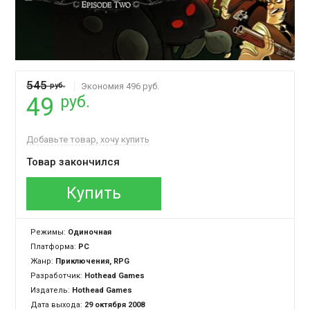
545
руб.
Экономия 496 руб.
руб.
49
Добавьте товар, хочу купить
Товар закончился
Купить
Режимы:
Одиночная
Платформа:
PC
Жанр:
Приключения, RPG
Разработчик:
Hothead Games
Издатель:
Hothead Games
Дата выхода:
29 октября 2008