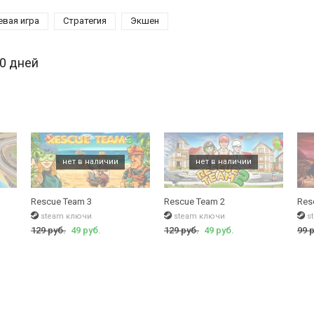
евая игра
Стратегия
Экшен
30 дней
Rescue Team 3
Rescue Team 2
Res
steam ключи
steam ключи
s
129 руб.
49 руб.
129 руб.
49 руб.
99 