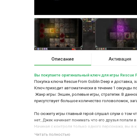
Описание
Активация
Вы покупаете оригинальный ключ для игры Rescue F
Покупка ключа Rescue From Goblin Deep и доставка, з
Ключ приходит автоматически в течение 1 секунды п
Жанр игры: Экшен, ролевые игры, стратегии. В данн
присутствует большое количество головоломок, загад
По сюжету игры главный герой слушал слухи о том что
нет, Джек начинает понимать что его друзья попали в
Начиная с контроля только одного персонажа, вы в ко
Безопасность приятно.
Читать полностью