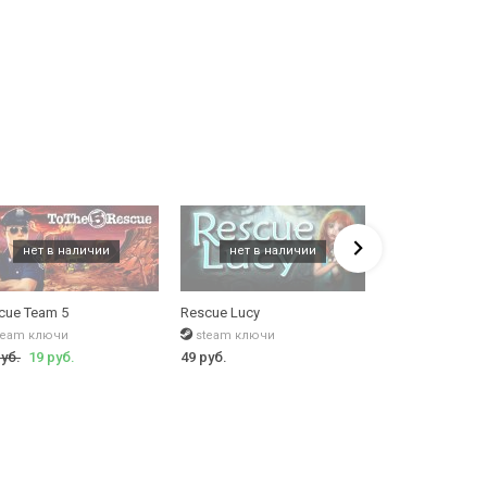
cue Team 5
Rescue Lucy
Rescue Bear Op
team ключи
steam ключи
бесплатные иг
руб.
19 руб.
49 руб.
49 руб.