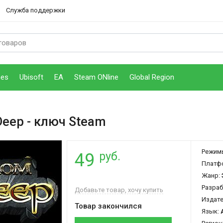
Служба поддержки
mes
Ubisoft
EA
Steam ONline
Global Region
Deep
- ключ Steam
Режим
руб.
49
Платф
Жанр:
Разраб
Добавьте товар, хочу купить
Издат
Товар закончился
Язык: