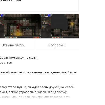
:
Россия + СНГ
Отзывы
Вопросы
36222
0
ём личном аккаунте steam.
роваться.
в незабываемых приключениях в подземельях. В игре
 ему стало лучше, он ждёт своих друзей, но их всё
сюжет, лёгкое управление, удобный вид сверху.
магии. Или, по крайней мере, для безопасности.