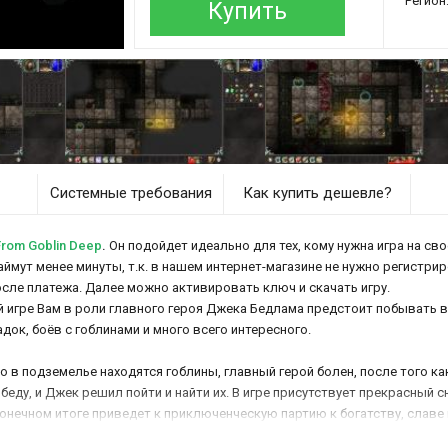
Регион
Купить
Системные требования
Как купить дешевле?
rom Goblin Deep
.
Он подойдет идеально для тех, кому нужна игра на сво
аймут менее минуты, т.к. в нашем интернет-магазине не нужно регистри
осле платежа. Далее можно активировать ключ и скачать игру.
ой игре Вам в роли главного героя Джека Бедлама предстоит побывать 
ок, боёв с гоблинами и много всего интересного.
 в подземелье находятся гоблины, главный герой болен, после того как
 беду, и Джек решил пойти и найти их. В игре присутствует прекрасный 
нечном итоге приведет к приключенческую партию к богатству, славе и 