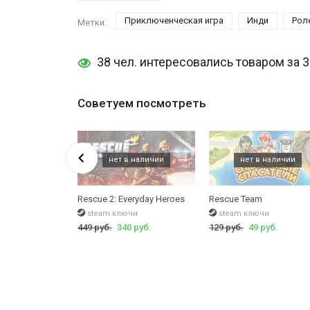
Приключенческая игра
Инди
Рол
Метки:
38 чел. интересовались товаром за 
Советуем посмотреть
chickens
Rescue 2: Everyday Heroes
Rescue Team
чи
steam ключи
steam ключи
уб.
449 руб.
340 руб.
129 руб.
49 руб.