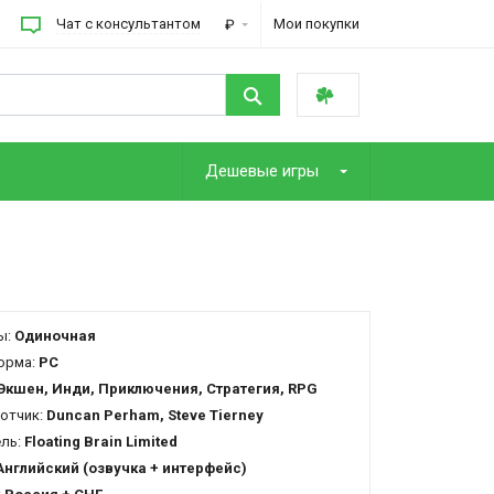
Чат с консультантом
Мои покупки
₽
Дешевые игры
ы:
Одиночная
орма:
PC
Экшен, Инди, Приключения, Стратегия, RPG
отчик:
Duncan Perham, Steve Tierney
ель:
Floating Brain Limited
Английский (озвучка + интерфейс)