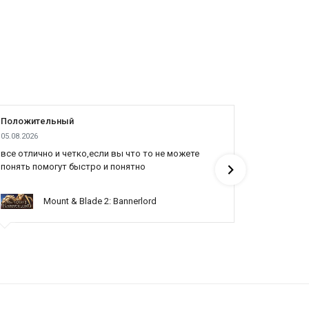
Положительный
Положит
05.08.2026
04.08.2026
все отлично и четко,если вы что то не можете
Все отлич
понять помогут быстро и понятно
Mount & Blade 2: Bannerlord