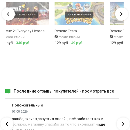
Rescue 2: Everyday Heroes
Rescue Team
Rescue Tea
steam ключи
steam ключи
steam кл
449 руб.
340 руб.
129 руб.
49 руб.
129 руб.
49
Последние отзывы покупателей -
посмотреть все
Положительный
07.08.2026
зашёл,скачал,запустил онлайн, всё работает как и
должно, магазину спасибо за то что экономит наше
время,нервы и деньги, ребята вы красава оказываете