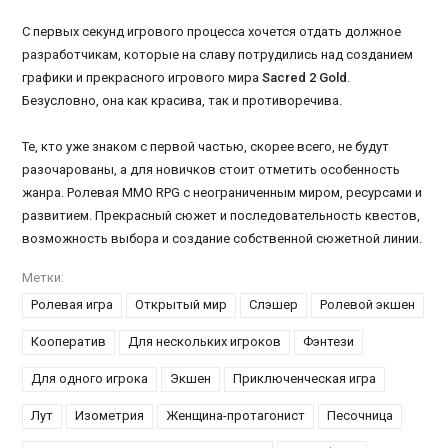
С первых секунд игрового процесса хочется отдать должное
разработчикам, которые на славу потрудились над созданием
графики и прекрасного игрового мира
Sacred 2 Gold
.
Безусловно, она как красива, так и противоречива.
Те, кто уже знаком с первой частью, скорее всего, не будут
разочарованы, а для новичков стоит отметить особенность
жанра. Ролевая MMO RPG с неограниченным миром, ресурсами и
развитием. Прекрасный сюжет и последовательность квестов,
возможность выбора и создание собственной сюжетной линии.
Метки:
Ролевая игра
Открытый мир
Слэшер
Ролевой экшен
Кооператив
Для нескольких игроков
Фэнтези
Для одного игрока
Экшен
Приключенческая игра
Лут
Изометрия
Женщина-протагонист
Песочница