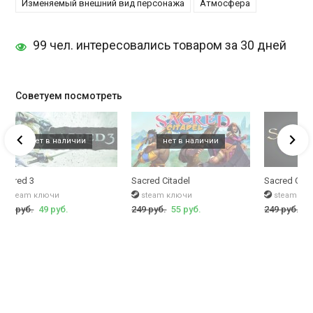
Изменяемый внешний вид персонажа
Атмосфера
99 чел. интересовались товаром за 30 дней
Советуем посмотреть
Sacred 3
Sacred Citadel
Sacred Gol
steam ключи
steam ключи
steam кл
419 руб.
49 руб.
249 руб.
55 руб.
249 руб.
59