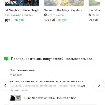
Secret Neighbor: Hello Neighbor Multiplayer
Secret of the Magic Crystals
Secret of th
steam аккаунты онлайн
steam ключи
steam кл
710 руб.
145 руб.
129 руб.
45 руб.
99 руб.
9 р
Последние отзывы покупателей -
посмотреть все
Положительный
07.08.2026
зашёл,скачал,запустил онлайн, всё работает как и
должно, магазину спасибо за то что экономит наше
время,нервы и деньги, ребята вы красава оказываете
Читать далее
поддержку населению и походу из всех только вы и
Hunt: Showdown 1896 - Deluxe Edition
оказываете помощь