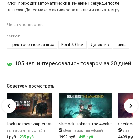
Ключ приходит автоматически в течение 1 секунды после
платежа. Далее можно активировать ключ и скачать игру.
Знаменитый Шерлок Холмс снова на задании. На этот раз убит
Читать полностью
влиятельный магнат, который на приеме только-только хотел
Метки:
раскрыть свои дальнейшие планы по наращиванию бизнеса. Кто
Приключенческая игра
Point & Click
Детектив
Тайна
же всадил ему пулю в сердце перед столькими людьми и зачем?
Кроме самого Шерлока, в игре
Sherlock Holms: The Silver Earring
105 чел. интересовались товаром за 30 дней
вы можете поиграть и за доктора Ватсона, а также встретить
всех знакомых персонажей, таких как инспектор Лестрейд,
Майкрофт Холмс и многих других.
Советуем посмотреть
А здесь можно
купить ключ Sherlock Holmes: The Devil's Daughter
.
ughter
Sherlock Holmes Chapter One
Sherlock Holmes: The Awakened (2023)
Sherlock H
steam аккаунты офлайн
steam аккаунты офлайн
steam ак
1699 руб.
235 руб.
1999 руб.
495 руб.
4499 руб.