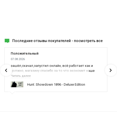
Последние отзывы покупателей -
посмотреть все
Положительный
07.08.2026
зашёл,скачал,запустил онлайн, всё работает как и
должно, магазину спасибо за то что экономит наше
время,нервы и деньги, ребята вы красава оказываете
Читать далее
поддержку населению и походу из всех только вы и
Hunt: Showdown 1896 - Deluxe Edition
оказываете помощь