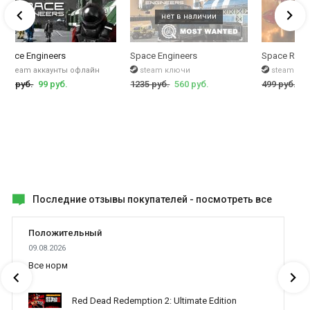
Space Engineers
Space Engineers
Space Rang
steam аккаунты офлайн
steam ключи
steam кл
435 руб.
99 руб.
1235 руб.
560 руб.
499 руб.
79
Последние отзывы покупателей -
посмотреть все
Положительный
09.08.2026
Все норм
Red Dead Redemption 2: Ultimate Edition