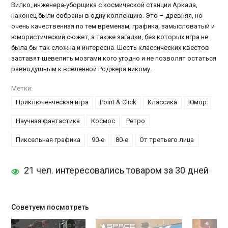
Вилко, инженера-уборщика с космической станции Аркада,
наконец были собраны в одну коллекцию. Это – древняя, но
очень качественная по тем временам, графика, замысловатый и
юмористический сюжет, а также загадки, без которых игра не
была бы так сложна и интересна. Шесть классических квестов
заставят шевелить мозгами кого угодно и не позволят остаться
равнодушным к вселенной Роджера никому.
Метки:
Приключенческая игра
Point & Click
Классика
Юмор
Научная фантастика
Космос
Ретро
Пиксельная графика
90-е
80-е
От третьего лица
21 чел. интересовались товаром за 30 дней
Советуем посмотреть