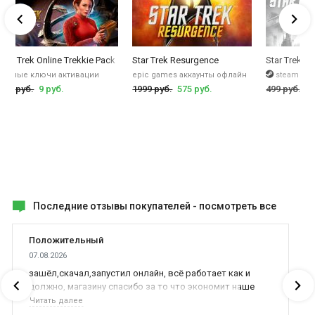
Star Trek Online Trekkie Pack
Star Trek Resurgence
Star Trek
разные ключи активации
epic games аккаунты офлайн
steam кл
199 руб.
9 руб.
1999 руб.
575 руб.
499 руб.
19
Последние отзывы покупателей -
посмотреть все
Положительный
07.08.2026
зашёл,скачал,запустил онлайн, всё работает как и
должно, магазину спасибо за то что экономит наше
время,нервы и деньги, ребята вы красава оказываете
Читать далее
поддержку населению и походу из всех только вы и