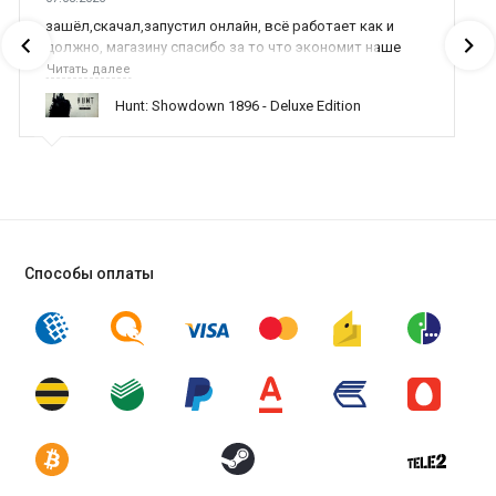
зашёл,скачал,запустил онлайн, всё работает как и
должно, магазину спасибо за то что экономит наше
время,нервы и деньги, ребята вы красава оказываете
Читать далее
поддержку населению и походу из всех только вы и
Hunt: Showdown 1896 - Deluxe Edition
оказываете помощь
Способы оплаты