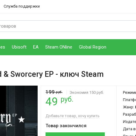
Служба поддержки
mes
Ubisoft
EA
Steam ONline
Global Region
d & Sworcery EP
- ключ Steam
199
руб.
Экономия 150 руб.
Режим
руб.
49
Платф
Жанр:
Разраб
Добавьте товар, хочу купить
Издат
Товар закончился
Дата в