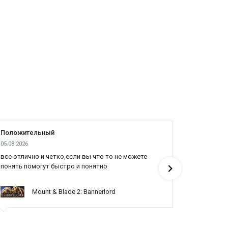
Положительный
Положит
05.08.2026
04.08.2026
все отлично и четко,если вы что то не можете
Cпасибо я
понять помогут быстро и понятно
продали д
Mount & Blade 2: Bannerlord