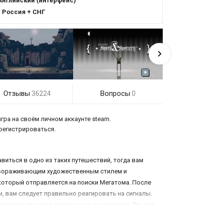
Английский (интерфейс)
:
Россия + СНГ
Отзывы
Вопросы
36224
0
гра на своём личном аккаунте steam.
 регистрироваться.
иться в одно из таких путешествий, тогда вам
завораживающим художественным стилем и
который отправляется на поиски Мегатома. После
, вам следует правильно реагировать на сигналы.
приятна глазам и совершенно не утомляет. Так что