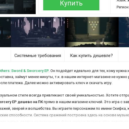
Язык:
Купить
Регион
Системные требования
Как купить дешевле?
hers: Sword & Sworcery EP
.
Он подойдет идеально для тех, кому нужна и
доставка, займут менее минуты, т.к. в нашем интернет-магазине не нужно
осле платежа. Далее можно активировать ключ и скачать игру.
уальном стиле всегда привлекают своей уникальностью. Хотите отправ
worcery EP дешево на ПК
прямо в нашем магазине ключей. Это игра с 
жей, зверей и волшебства. Вы играете персонажем по имени Скифка, 
ские способности. Система сражений построена здесь на основе музыки
го ретро, словно на современный лад, именно поэтому игра довольно 
 вас свое необычностью.