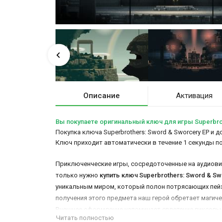
Описание
Активация
Вы покупаете оригинальный ключ для игры Superbrot
Покупка ключа Superbrothers: Sword & Sworcery EP и 
Ключ приходит автоматически в течение 1 секунды п
Приключенческие игры, сосредоточенные на аудиовиз
только нужно
купить ключ Superbrothers: Sword & S
уникальным миром, который полон потрясающих пейза
получения этого предмета наш герой обретает магиче
Внешнее оформление напоминает сплетение пиксельно
Читать полностью
слушайте музыку и двигайтесь вперед, игра порадует