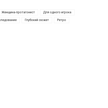
Женщина-протагонист
Для одного игрока
следование
Глубокий сюжет
Ретро