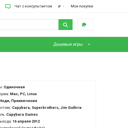
Чат с консультантом
Мои покупки
₽
Дешевые игры
ы:
Одиночная
орма:
Mac, PC, Linux
Инди, Приключения
отчик:
Capybara, Superbrothers, Jim Guthrie
ель:
Capybara Games
ыхода:
16 апреля 2012