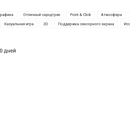
графика
Отличный саундтрек
Point & Click
Атмосфера
Казуальная игра
2D
Поддержка сенсорного экрана
Ис
30 дней