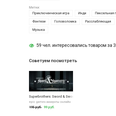
А здесь можно
купить Brothers - A Tale of Two Sons
.
Метки:
Приключенческая игра
Инди
Пиксельная 
Фэнтези
Головоломка
Расслабляющая
Музыка
59 чел. интересовались товаром за 
Советуем посмотреть
Superbrothers: Sword & Sworcery EP
epic games аккаунты онлайн
195 руб.
99 руб.