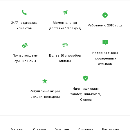
24/7 поддержка
Моментальная
Работаем
с 2010 года
клиентов
доставка 10 секунд
Более 34 тысяч
По-настоящему
Более 20
способов
проверенных
лучшие цены
оплаты
отзывов
Идентификация
Регулярные акции,
Yandex, Тинькофф,
скидки, конкурсы
Юкасса
Магазин
Отзывы
Гарантии
Доставка
Как купить