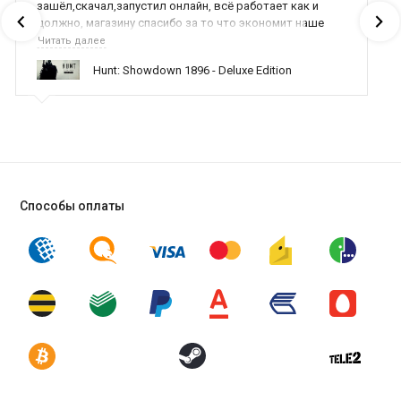
зашёл,скачал,запустил онлайн, всё работает как и
должно, магазину спасибо за то что экономит наше
время,нервы и деньги, ребята вы красава оказываете
Читать далее
поддержку населению и походу из всех только вы и
Hunt: Showdown 1896 - Deluxe Edition
оказываете помощь
Способы оплаты