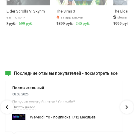
The Elder Scrolls V: Skyrim
The Sims 3
The Elder Sc
steam ключи
ea app ключи
steam кл
1999 руб.
699 руб.
1899 руб.
240 руб.
1999 руб.
Последние отзывы покупателей -
посмотреть все
Положительный
08.08.2026
Получил услугу быстро ! Спасибо!!
Читать далее
WeMod Pro - подписка 1/12 месяцев