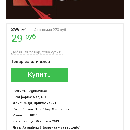
299
руб.
Экономия 270 руб.
руб.
29
Добавьте товар, хочу купить
Товар закончился
Купить
Режимы:
Одиночная
Платформа:
Mac, PC
Жанр:
Инди, Приключения
Разработчик:
The Story Mechanics
Издатель:
KISS ltd
Дата выхода:
25 апреля 2013
Язык:
Английский (озвучка + интерфейс)