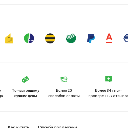
м
По-настоящему
Более 20
Более 34 тысяч
да
лучшие цены
способов оплаты
проверенных отзыво
Как купить
Служба поддержки