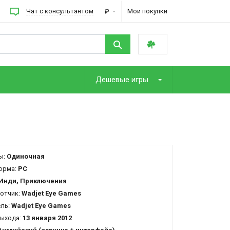
Чат с консультантом
Мои покупки
₽
Дешевые игры
ы:
Одиночная
орма:
PC
Инди, Приключения
отчик:
Wadjet Eye Games
ель:
Wadjet Eye Games
ыхода:
13 января 2012