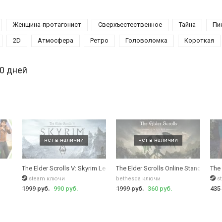
Женщина-протагонист
Сверхъестественное
Тайна
Пи
2D
Атмосфера
Ретро
Головоломка
Короткая
30 дней
The Elder Scrolls V: Skyrim Legendary Edition
The Elder Scrolls Online Standart Edi
The
steam ключи
bethesda ключи
s
1999 руб.
990 руб.
1999 руб.
360 руб.
435