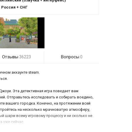
Английский (озвучка + интерфейс)
:
Россия + СНГ
Отзывы
Вопросы
36223
0
ичном аккаунте steam.
ться.
Джоуи. Эта детективная игра поведает вам
чей. Отправьтесь исследовать и собирать воедино,
те вашего городка. Конечно, на протяжении всей
стройтесь на несколько мрачноватую атмосферу,
ный шарм всему игровому процессу и ни сколько не
а уже сейчас.