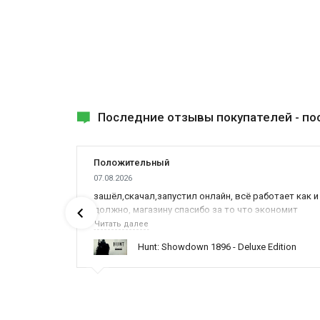
Последние отзывы покупателей -
по
Положительный
07.08.2026
зашёл,скачал,запустил онлайн, всё работает как и
должно, магазину спасибо за то что экономит
наше время,нервы и деньги, ребята вы красава
Читать далее
оказываете поддержку населению и походу из
Hunt: Showdown 1896 - Deluxe Edition
всех только вы и оказываете помощь