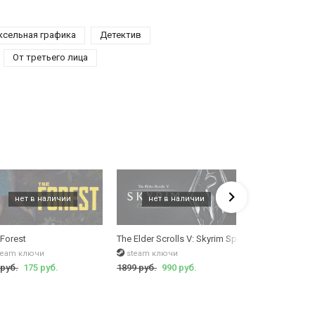
ксельная графика
Детектив
От третьего лица
tion (Morrowind)
 Forest
The Elder Scrolls V: Skyrim Special Edition
The Witcher 2: 
team ключи
steam ключи
ключи gog
 руб.
175 руб.
1899 руб.
990 руб.
419 руб.
79 ру