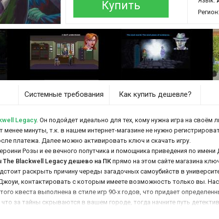
Язык:
Купить
Регион
Системные требования
Как купить дешевле?
well Legacy
.
Он подойдет идеально для тех, кому нужна игра на своём л
ут менее минуты, т.к. в нашем интернет-магазине не нужно регистрирова
осле платежа. Далее можно активировать ключ и скачать игру.
ероини Розы и ее вечного попутчика и помощника приведения по имени 
 ​The Blackwell Legacy дешево на ПК
прямо на этом сайте магазина клю
дстоит раскрыть причину череды загадочных самоубийств в университе
 Джоуи, контактировать с которым имеете возможность только вы. На
того квеста выполнена в стиле игр 90-х годов, что придает определен
 что за тайны скрываются в вашем городе, тогда начните путь детектив