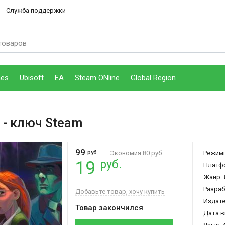
Служба поддержки
mes
Ubisoft
EA
Steam ONline
Global Region
- ключ Steam
99
руб.
Экономия 80 руб.
Режим
руб.
19
Платф
Жанр:
Разраб
Добавьте товар, хочу купить
Издат
Товар закончился
Дата в