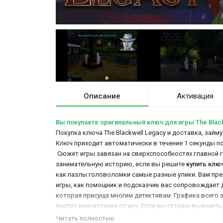
Описание
Активация
Вы покупаете оригинальный ключ для игры The Black
Покупка ключа The Blackwell Legacy и доставка, займ
Ключ приходит автоматически в течение 1 секунды п
Сюжет игры завязан на сверхспособностях главной г
занимательную историю, если вы решите
купить ключ
как пазлы головоломки самые разные улики. Вам пре
игры, как помощник и подсказчик вас сопровождает
которая присуща многим детективам. Графика всего э
портит впечатление от игр. Если вы готовы выяснить,
Читать полностью