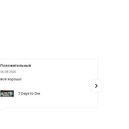
Положительный
Положит
06.08.2026
05.08.2026
все хорошо
все отлич
понять по
7 Days to Die