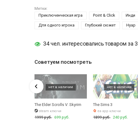
Метки:
Приключенческая игра
Point & Click
Инди
Для одного игрока
Глубокий сюжет
Нуар
34 чел. интересовались товаром за 
Советуем посмотреть
dition
s 2
The Elder Scrolls V: Skyrim
The Sims 3
чи
steam ключи
ea app ключи
 руб.
1999 руб.
699 руб.
1899 руб.
240 руб.