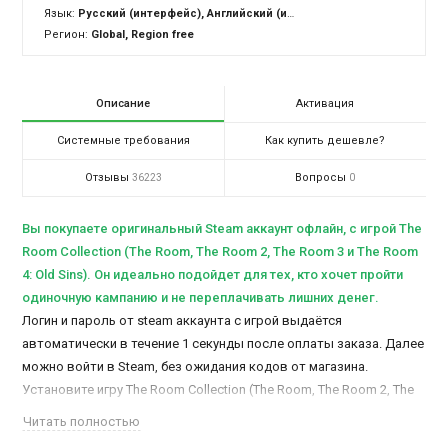
Язык:
Русский (интерфейс), Английский (интерфейс)
Регион:
Global, Region free
Описание
Активация
Системные требования
Как купить дешевле?
Отзывы
Вопросы
36223
0
Вы покупаете оригинальный Steam аккаунт офлайн, c игрой The
Room Collection (The Room, The Room 2, The Room 3 и The Room
4: Old Sins). Он идеально подойдет для тех, кто хочет пройти
одиночную кампанию и не переплачивать лишних денег.
Логин и пароль от steam аккаунта с игрой выдаётся
автоматически в течение 1 секунды после оплаты заказа. Далее
можно войти в Steam, без ожидания кодов от магазина.
Установите игру The Room Collection (The Room, The Room 2, The
Room 3 и The Room 4: Old Sins), после чего сможете
Читать полностью
активировать и играть в офлайн режиме.