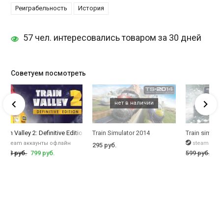
Реиграбельность
История
57 чел. интересовались товаром за 30 дней
Советуем посмотреть
Train Valley 2: Definitive Edition + DLC The Pandeia Project, Workshop Gems 
Train Simulator 2014
Train simula
steam аккаунты офлайн
steam кл
295 руб.
1553 руб.
799 руб.
599 руб.
14