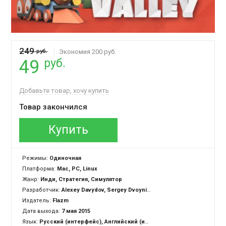
249
руб.
Экономия 200 руб.
руб.
49
Добавьте товар, хочу купить
Товар закончился
Купить
Режимы:
Одиночная
Платформа:
Mac, PC, Linux
Жанр:
Инди, Стратегия, Симулятор
Разработчик:
Alexey Davydov, Sergey Dvoynikov, Timofey Shargorodskiy
Издатель:
Flazm
Дата выхода:
7 мая 2015
Язык:
Русский (интерфейс), Английский (интерфейс)