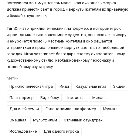
погрузился во тьму и теперь маленькая ожившая искорка
должна принести свет в город и вернуть жителям их привычную
и беззаботную жизнь.
TurnOn
- это приключенческий платформер, в которой игрок
играет за маленькое внеземное существо, оно похоже на искру
и ему хочется помочь местным жителям и оно решается
отправиться в приключение и вернуть свет в этот небольшой
городок. Игра затягивает благодаря своему очаровательному
художественному стилю, необыкновенному персонажу и
волшебному саундтреку.
Метки:
Приключенческая игра
Инди
Казуальная игра
Экшен
Платформер
Вид сбоку
Цветастая
Милая
Для всей семьи
Головоломка-платформер
Музыка
Смешная
Мультфильм
Отличный саундтрек
Исследование
Для одного игрока