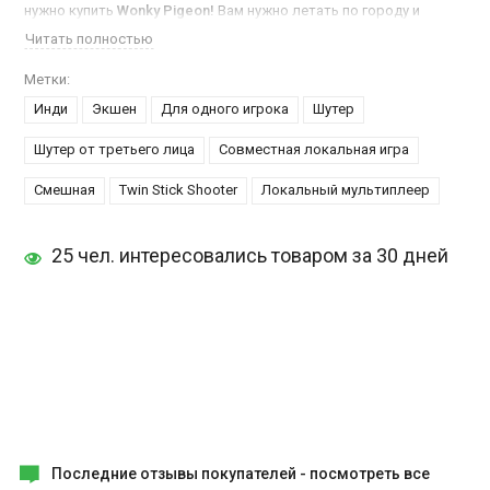
нужно купить
Wonky Pigeon!
Вам нужно летать по городу и
атаковать различные цели известным способом, которым
Читать полностью
голуби уж очень любят все портить. Вам представится
довольно много разнообразных уровней, каждый из которых
Метки:
уникален.
Инди
Экшен
Для одного игрока
Шутер
Особенности:
Шутер от третьего лица
Совместная локальная игра
Атакуйте различные цели при помощи голубиных отходов
Смешная
Twin Stick Shooter
Локальный мультиплеер
Милая мультяшная графика
Режим совместного прохождения
Голубя озвучивает тот же актер, что и Serious Sam
25 чел. интересовались товаром за 30 дней
Последние отзывы покупателей -
посмотреть все