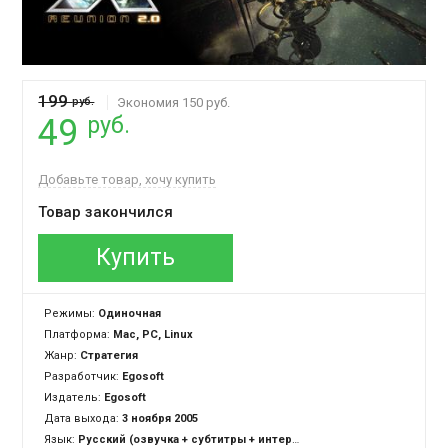
199
руб.
Экономия 150 руб.
руб.
49
Добавьте товар, хочу купить
Товар закончился
Купить
Режимы:
Одиночная
Платформа:
Mac, PC, Linux
Жанр:
Стратегия
Разработчик:
Egosoft
Издатель:
Egosoft
Дата выхода:
3 ноября 2005
Язык:
Русский (озвучка + субтитры + интерфейс), Английский (озвучка + субтитры + интерфейс)