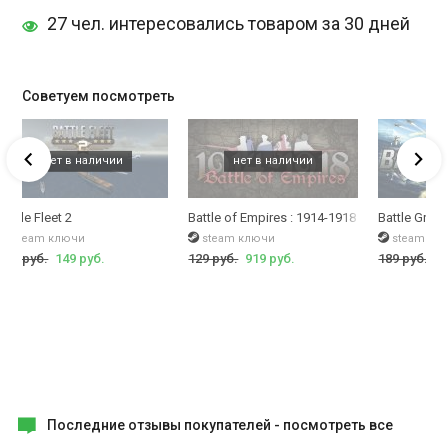
27 чел. интересовались товаром за 30 дней
Советуем посмотреть
Battle Fleet 2
Battle of Empires : 1914-1918
Battle Grou
steam ключи
steam ключи
steam кл
249 руб.
149 руб.
129 руб.
919 руб.
189 руб.
28
Последние отзывы покупателей -
посмотреть все