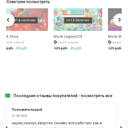
Советуем посмотреть
Block Story
Block Legend DX
Block Wave
steam ключи
steam ключи
steam кл
249 руб.
49 руб.
129 руб.
49 руб.
129 руб.
49
Последние отзывы покупателей -
посмотреть все
Положительный
07.08.2026
зашёл,скачал,запустил онлайн, всё работает как и