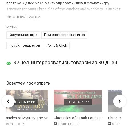
платежа. Далее можно активировать ключ и скачать игру.
Главная героиня Chronicles of the Witches and Warlocks - адвокат
Кетлин Уилсон, которой стало известно, что ее возлюбленного
Читать полностью
обвиняют в убийстве. Юный адвокат берет расследование в
свои руки. Чтобы помочь Кетлин доказать невиновность своего
Метки:
возлюбленного, вам необходимо
купить ключ Chronicles of the
Казуальная игра
Приключенческая игра
Witches and Warlocks
и начать играть.
Поиск предметов
Point & Click
Юношу подставили или это лишь недоразумение? Вам
предстоит собирать фотографии, записки и слайды. Записывать
32 чел. интересовались товаром за 30 дней
и запоминать все факты, которые могут хоть как-то помочь.
Советуем посмотреть
sody Clash
Chronicles of Mystery: The Scorpio Ritual
Chronicles of a Dark Lord: Episode II War of
Chronicles 
steam ключи
steam ключи
steam кл