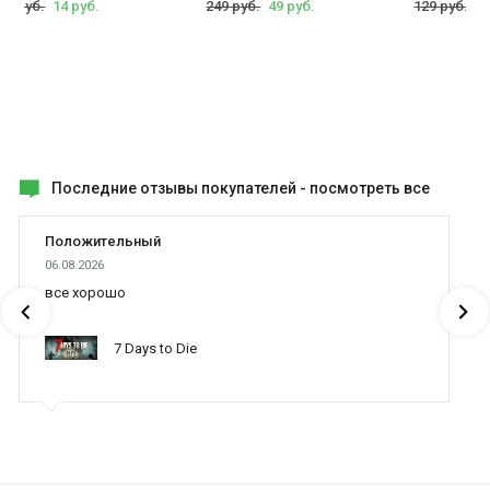
99 руб.
14 руб.
249 руб.
49 руб.
129 руб.
49
Последние отзывы покупателей -
посмотреть все
Положительный
06.08.2026
все хорошо
7 Days to Die