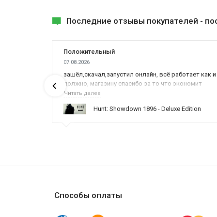
Последние отзывы покупателей -
по
Положительный
07.08.2026
ах была
зашёл,скачал,запустил онлайн, всё работает как и
должно, магазину спасибо за то что экономит
наше время,нервы и деньги, ребята вы красава
Читать далее
оказываете поддержку населению и походу из
ynced /
Hunt: Showdown 1896 - Deluxe Edition
всех только вы и оказываете помощь
Способы оплаты