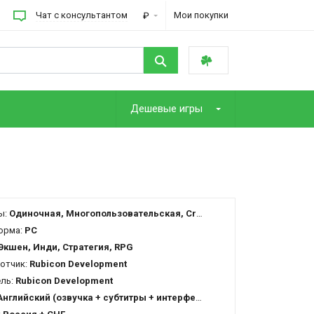
Чат с консультантом
Мои покупки
₽
Дешевые игры
ы:
Одиночная, Многопользовательская, Cross-Platform Multiplayer
орма:
PC
Экшен, Инди, Стратегия, RPG
отчик:
Rubicon Development
ель:
Rubicon Development
Английский (озвучка + субтитры + интерфейс)