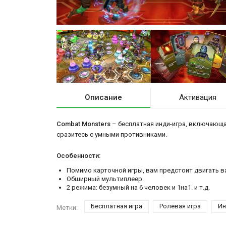
Описание
Активация
Combat Monsters
– бесплатная инди-игра, включающая
сразитесь с умными противниками.
Особенности:
Помимо карточной игры, вам предстоит двигать ва
Обширный мультиплеер.
2 режима: безумный на 6 человек и 1на1. и т.д.
Бесплатная игра
Ролевая игра
Ин
Метки: