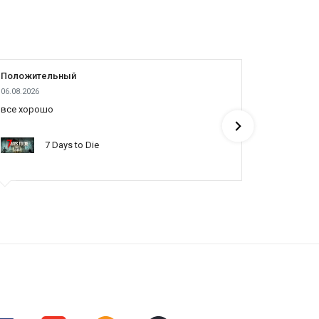
Положительный
Положит
06.08.2026
05.08.2026
все хорошо
все отлич
понять по
7 Days to Die