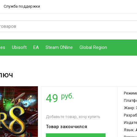
Служба поддержки
mes
Ubisoft
EA
Steam ONline
Global Region
ключ
Режим
руб.
49
Платф
Жанр:
Разраб
Добавьте товар, хочу купить
Издат
Товар закончился
Язык: